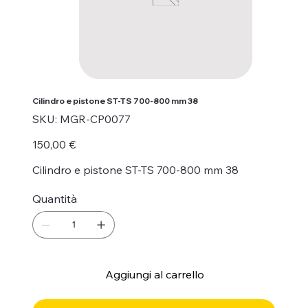
Cilindro e pistone ST-TS 700-800 mm 38
SKU
SKU:
MGR-CP0077
MGR-
CP0077
Prezzo
150,00 €
Cilindro e pistone ST-TS 700-800 mm 38
Quantità
Aggiungi al carrello