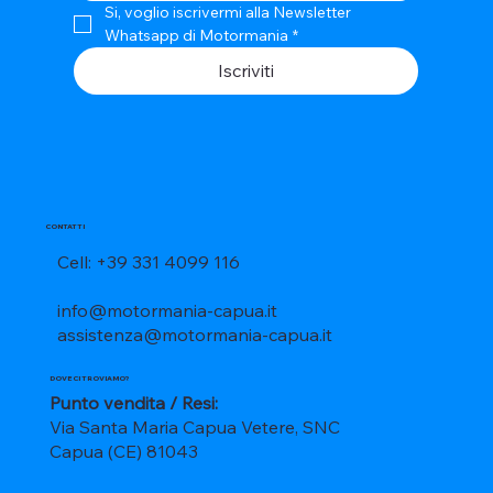
Si, voglio iscrivermi alla Newsletter 
Whatsapp di Motormania
*
Iscriviti
CONTATTI
Cell: +39 331 4099 116
info@motormania-capua.it
assistenza@motormania-capua.it
DOVE CI TROVIAMO?
Punto vendita / Resi:
Via Santa Maria Capua Vetere, SNC
Capua (CE) 81043