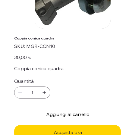
Coppia conica quadra
SKU
SKU:
MGR-CCN10
MGR-
CCN10
Prezzo
30,00 €
Coppia conica quadra
Quantità
Aggiungi al carrello
Acquista ora