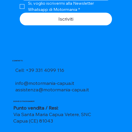
Si, voglio iscrivermi alla Newsletter 
Whatsapp di Motormania
*
Iscriviti
CONTATTI
Cell: +39 331 4099 116
info@motormania-capua.it
assistenza@motormania-capua.it
DOVE CI TROVIAMO?
Punto vendita / Resi:
Via Santa Maria Capua Vetere, SNC
Capua (CE) 81043