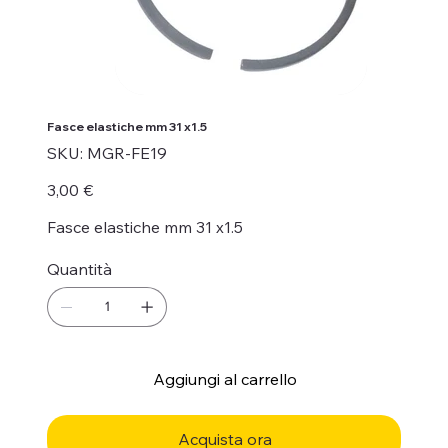
Fasce elastiche mm 31 x1.5
SKU
SKU:
MGR-FE19
MGR-
FE19
Prezzo
3,00 €
Fasce elastiche mm 31 x1.5
Quantità
Aggiungi al carrello
Acquista ora