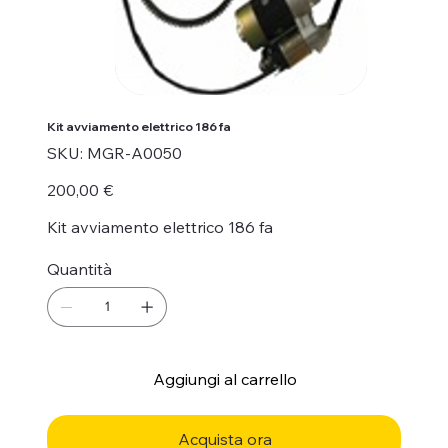
Kit avviamento elettrico 186 fa
SKU
SKU:
MGR-A0050
MGR-
A0050
Prezzo
200,00 €
Kit avviamento elettrico 186 fa
Quantità
Aggiungi al carrello
Acquista ora