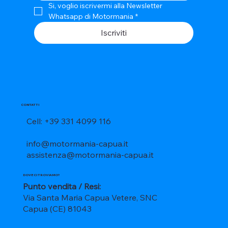
Si, voglio iscrivermi alla Newsletter 
Whatsapp di Motormania
*
Iscriviti
CONTATTI
Cell: +39 331 4099 116
info@motormania-capua.it
assistenza@motormania-capua.it
DOVE CI TROVIAMO?
Punto vendita / Resi:
Via Santa Maria Capua Vetere, SNC
Capua (CE) 81043