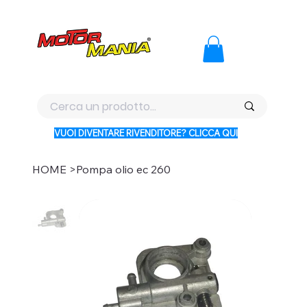
PAGA CON KLARNA IN 3 RATE AI PREZZI PIU BASSI D'ITALI
VUOI DIVENTARE RIVENDITORE? CLICCA QUI
HOME
>
Pompa olio ec 260