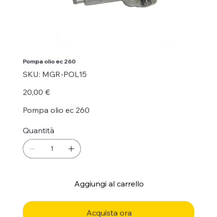
Pompa olio ec 260
SKU
SKU:
MGR-POL15
MGR-
POL15
Prezzo
20,00 €
Pompa olio ec 260
Quantità
Aggiungi al carrello
Acquista ora