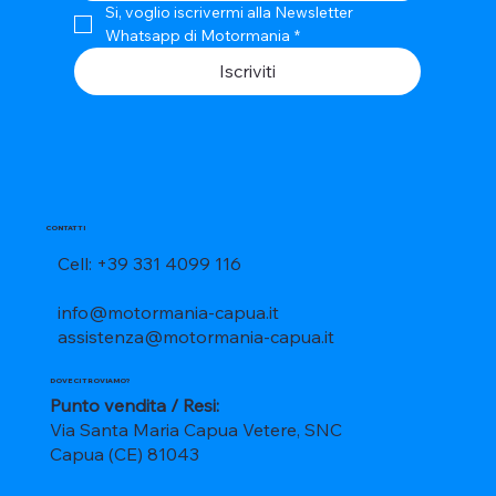
Si, voglio iscrivermi alla Newsletter 
Whatsapp di Motormania
*
Iscriviti
CONTATTI
Cell: +39 331 4099 116
info@motormania-capua.it
assistenza@motormania-capua.it
DOVE CI TROVIAMO?
Punto vendita / Resi:
Via Santa Maria Capua Vetere, SNC
Capua (CE) 81043