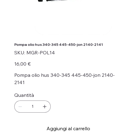
Pompa olio hus 340-345 445-450-jon 2140-2141
SKU
SKU:
MGR-POL14
MGR-
POL14
Prezzo
16,00 €
Pompa olio hus 340-345 445-450-jon 2140-
2141
Quantità
Aggiungi al carrello