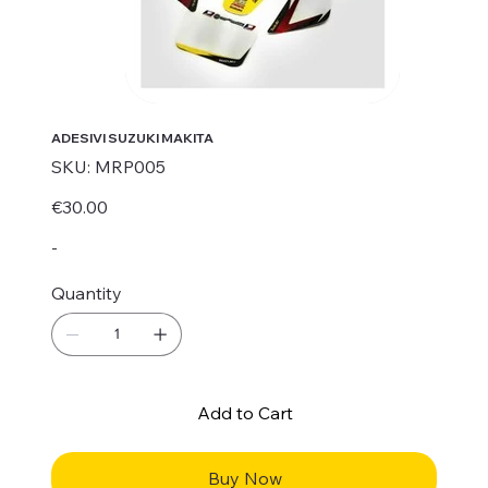
ADESIVI SUZUKI MAKITA
SKU
SKU:
MRP005
MRP005
Price
€30.00
-
Quantity
Add to Cart
Buy Now