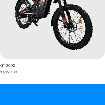
GT 2000
Price
€1,599.00