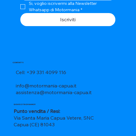
Si, voglio iscrivermi alla Newsletter 
Whatsapp di Motormania
*
Iscriviti
CONTATTI
Cell: +39 331 4099 116
info@motormania-capua.it
assistenza@motormania-capua.it
DOVE CI TROVIAMO?
Punto vendita / Resi:
Via Santa Maria Capua Vetere, SNC
Capua (CE) 81043