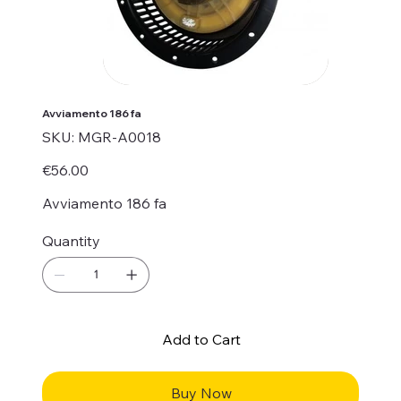
Avviamento 186 fa
SKU
SKU:
MGR-A0018
MGR-
A0018
Price
€56.00
Avviamento 186 fa
Quantity
Add to Cart
Buy Now