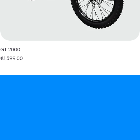
GT 2000
Price
€1,599.00