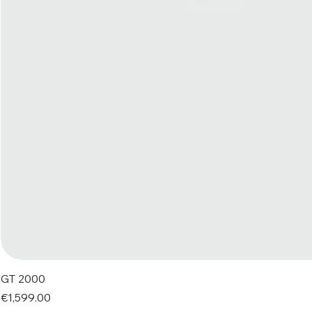
GT 2000
Price
€1,599.00