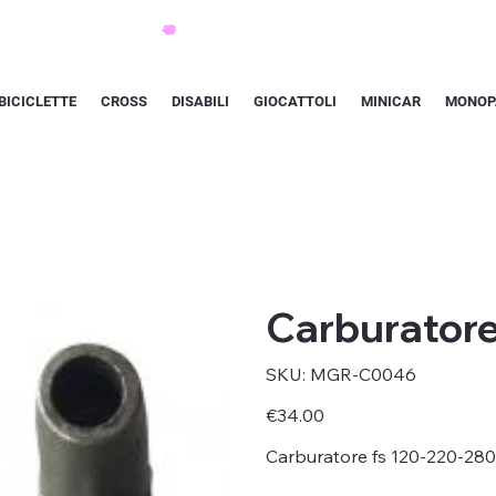
BICICLETTE
CROSS
DISABILI
GIOCATTOLI
MINICAR
MONOP
Carburatore
SKU
SKU:
MGR-C0046
MGR-
C0046
Price
€34.00
Carburatore fs 120-220-280