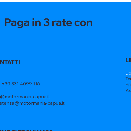
Paga in 3 rate con
L
NTATTI
Do
Te
l: +39 331 4099 116
Pr
As
o@motormania-capua.it
istenza@motormania-capua.it