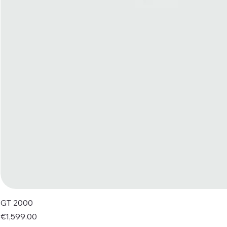
GT 2000
Price
€1,599.00