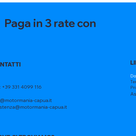
Paga in 3 rate con
L
NTATTI
Do
Te
l: +39 331 4099 116
Pr
As
o@motormania-capua.it
istenza@motormania-capua.it