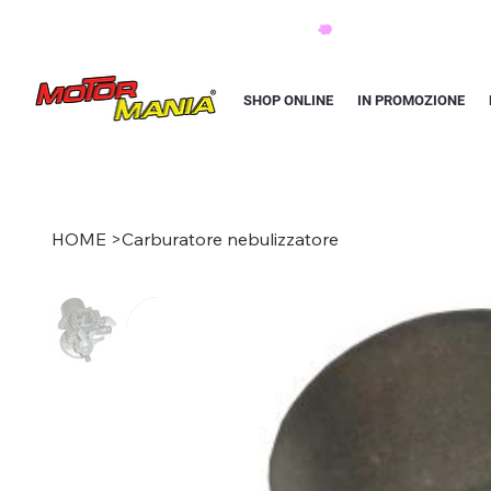
PAGA CON KLARNA IN 3 RATE AI PREZZI PIU BASSI D'ITALIA
SHOP ONLINE
IN PROMOZIONE
HOME
>
Carburatore nebulizzatore