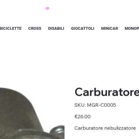
BICICLETTE
CROSS
DISABILI
GIOCATTOLI
MINICAR
MONOP
Carburatore
SKU
SKU:
MGR-C0005
MGR-
C0005
Price
€26.00
Carburatore nebulizzatore