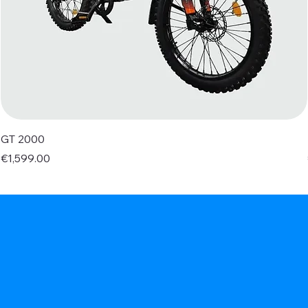
GT 2000
Price
€1,599.00