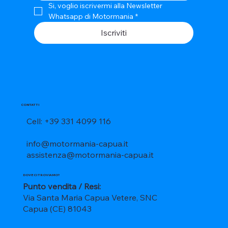
Si, voglio iscrivermi alla Newsletter 
Whatsapp di Motormania
*
Iscriviti
CONTATTI
Cell: +39 331 4099 116
info@motormania-capua.it
assistenza@motormania-capua.it
DOVE CI TROVIAMO?
Punto vendita / Resi:
Via Santa Maria Capua Vetere, SNC
Capua (CE) 81043