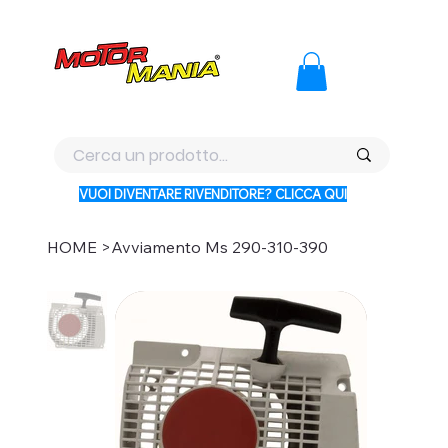
PAGA CON KLARNA IN 3 RATE AI PREZZI PIU BASSI D'ITALI
VUOI DIVENTARE RIVENDITORE? CLICCA QUI
HOME
>
Avviamento Ms 290-310-390