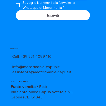
Si, voglio iscrivermi alla Newsletter 
Whatsapp di Motormania
*
Iscriviti
CONTATTI
Cell: +39 331 4099 116
info@motormania-capua.it
assistenza@motormania-capua.it
DOVE CI TROVIAMO?
Punto vendita / Resi:
Via Santa Maria Capua Vetere, SNC
Capua (CE) 81043