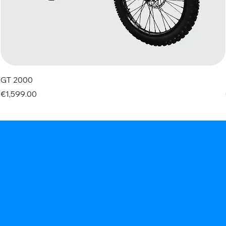
GT 2000
Price
€1,599.00