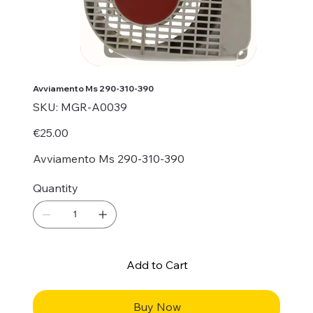
Avviamento Ms 290-310-390
SKU
SKU:
MGR-A0039
MGR-
A0039
Price
€25.00
Avviamento Ms 290-310-390
Quantity
Add to Cart
Buy Now