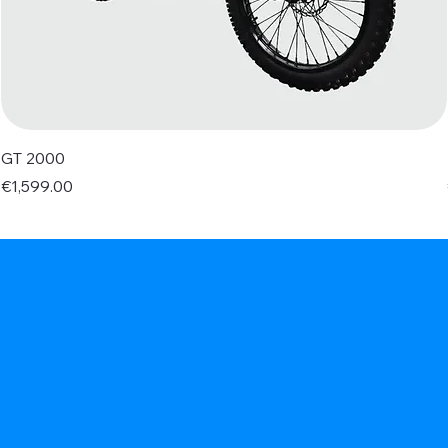
GT 2000
Price
€1,599.00