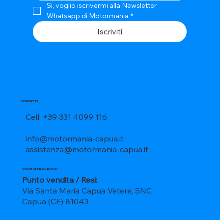
Si, voglio iscrivermi alla Newsletter 
Whatsapp di Motormania
*
Iscriviti
CONTATTI
Cell: +39 331 4099 116
info@motormania-capua.it
assistenza@motormania-capua.it
DOVE CI TROVIAMO?
Punto vendita / Resi:
Via Santa Maria Capua Vetere, SNC
Capua (CE) 81043