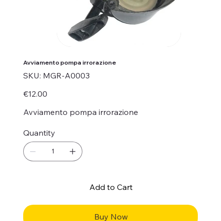
Avviamento pompa irrorazione
SKU
SKU:
MGR-A0003
MGR-
A0003
Price
€12.00
Avviamento pompa irrorazione
Quantity
Add to Cart
Buy Now