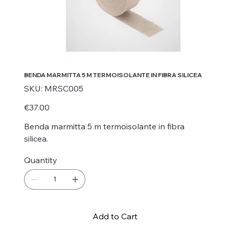
BENDA MARMITTA 5 M TERMOISOLANTE IN FIBRA SILICEA
SKU
SKU:
MRSC005
MRSC005
Price
€37.00
Benda marmitta 5 m termoisolante in fibra
silicea.
Quantity
Add to Cart