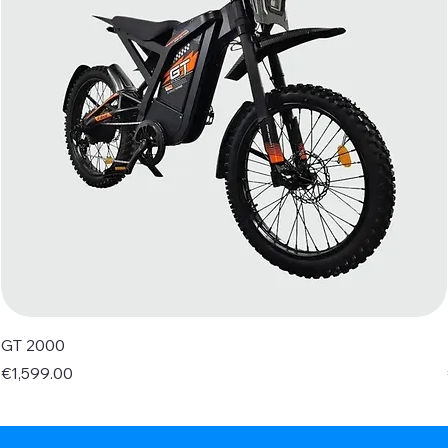
GT 2000
Price
€1,599.00