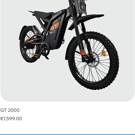
GT 2000
Price
€1,599.00