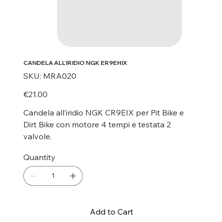
CANDELA ALL’IRIDIO NGK ER9EHIX
SKU
SKU:
MRA020
MRA020
Price
€21.00
Candela all’iridio NGK CR9EIX per Pit Bike e
Dirt Bike con motore 4 tempi e testata 2
valvole.
Quantity
Add to Cart