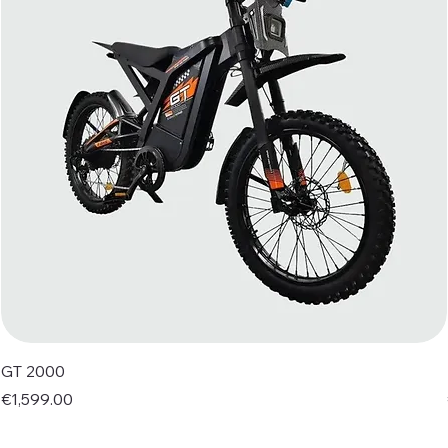
GT 2000
Price
€1,599.00