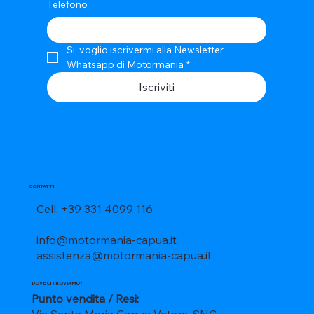
Telefono
Si, voglio iscrivermi alla Newsletter 
Whatsapp di Motormania
*
Iscriviti
CONTATTI
Cell: +39 331 4099 116
info@motormania-capua.it
assistenza@motormania-capua.it
DOVE CI TROVIAMO?
Punto vendita / Resi:
Via Santa Maria Capua Vetere, SNC