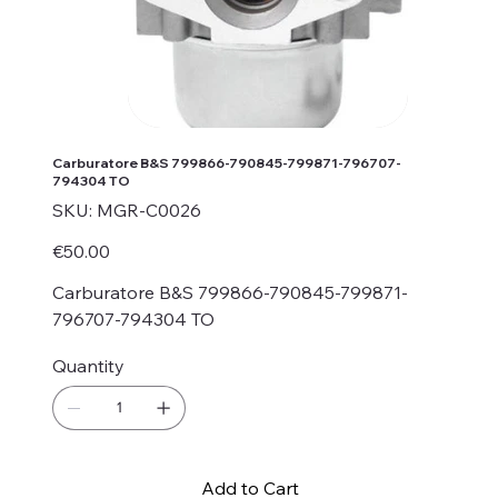
Carburatore B&S 799866-790845-799871-796707-
794304 TO
SKU
SKU:
MGR-C0026
MGR-
C0026
Price
€50.00
Carburatore B&S 799866-790845-799871-
796707-794304 TO
Quantity
Add to Cart