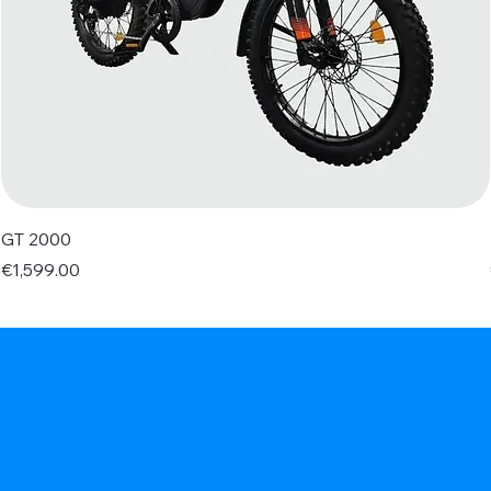
GT 2000
Price
€1,599.00