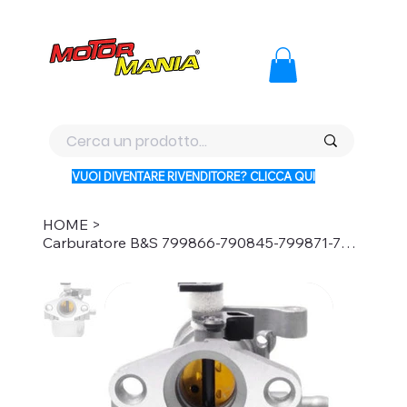
PAGA CON KLARNA IN 3 RATE AI PREZZI PIU BASSI D'ITALI
VUOI DIVENTARE RIVENDITORE? CLICCA QUI
HOME
>
Carburatore B&S 799866-790845-799871-796707-794304 TO