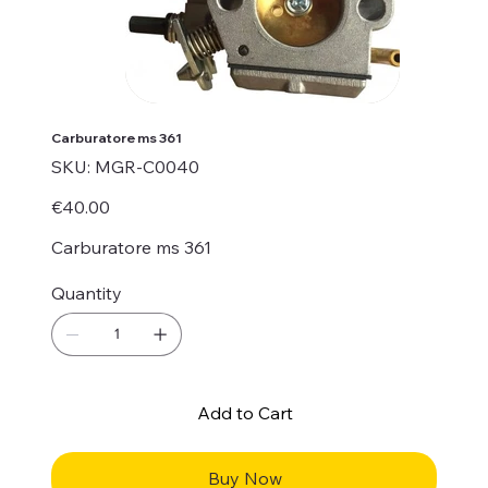
Carburatore ms 361
SKU
SKU:
MGR-C0040
MGR-
C0040
Price
€40.00
Carburatore ms 361
Quantity
Add to Cart
Buy Now