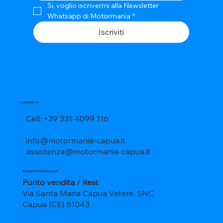
Si, voglio iscrivermi alla Newsletter 
Whatsapp di Motormania
*
Iscriviti
CONTATTI
Cell: +39 331 4099 116
info@motormania-capua.it
assistenza@motormania-capua.it
DOVE CI TROVIAMO?
Punto vendita / Resi:
Via Santa Maria Capua Vetere, SNC
Capua (CE) 81043