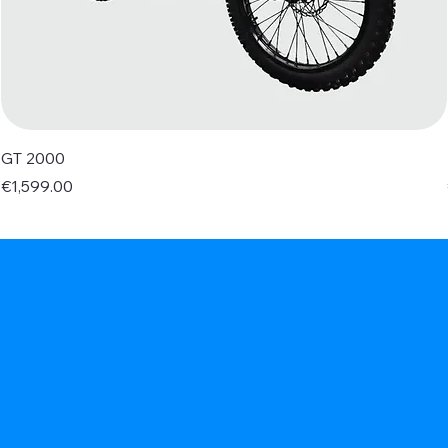
GT 2000
Price
€1,599.00