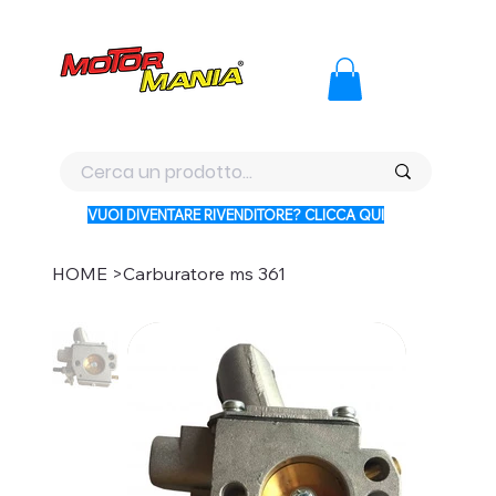
PAGA CON KLARNA IN 3 RATE AI PREZZI PIU BASSI D'ITALI
VUOI DIVENTARE RIVENDITORE? CLICCA QUI
HOME
>
Carburatore ms 361