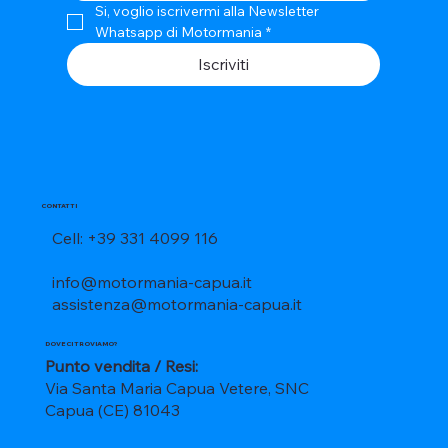
Si, voglio iscrivermi alla Newsletter 
Whatsapp di Motormania
*
Iscriviti
CONTATTI
Cell: +39 331 4099 116
info@motormania-capua.it
assistenza@motormania-capua.it
DOVE CI TROVIAMO?
Punto vendita / Resi:
Via Santa Maria Capua Vetere, SNC
Capua (CE) 81043