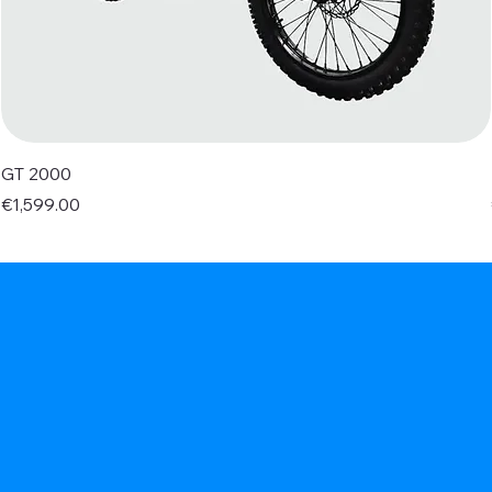
GT 2000
Price
€1,599.00