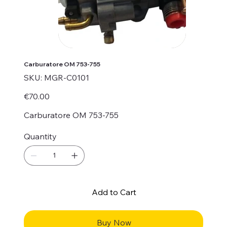
Carburatore OM 753-755
SKU
SKU:
MGR-C0101
MGR-
C0101
Price
€70.00
Carburatore OM 753-755
Quantity
Add to Cart
Buy Now