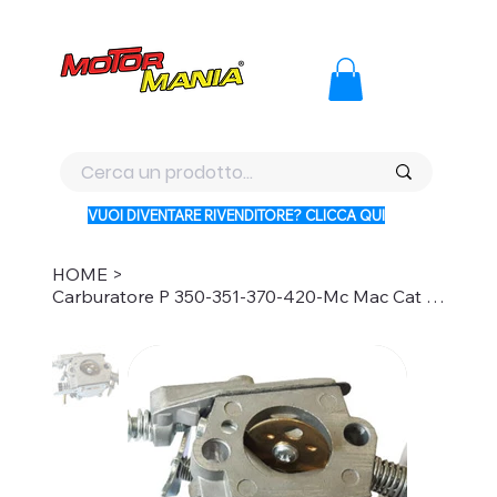
PAGA CON KLARNA IN 3 RATE AI PREZZI PIU BASSI D'ITALI
VUOI DIVENTARE RIVENDITORE? CLICCA QUI
HOME
>
Carburatore P 350-351-370-420-Mc Mac Cat 335-435-440