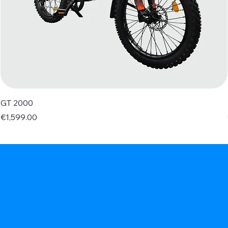
GT 2000
Price
€1,599.00