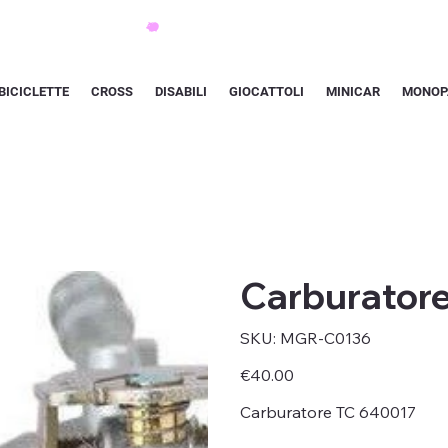
BICICLETTE
CROSS
DISABILI
GIOCATTOLI
MINICAR
MONOP
Carburator
SKU
SKU:
MGR-C0136
MGR-
C0136
Price
€40.00
Carburatore TC 640017