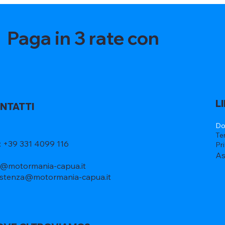
Paga in 3 rate con
L
NTATTI
Do
Te
l: +39 331 4099 116
Pr
As
o@motormania-capua.it
istenza@motormania-capua.it