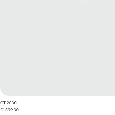
GT 2000
Price
€1,599.00