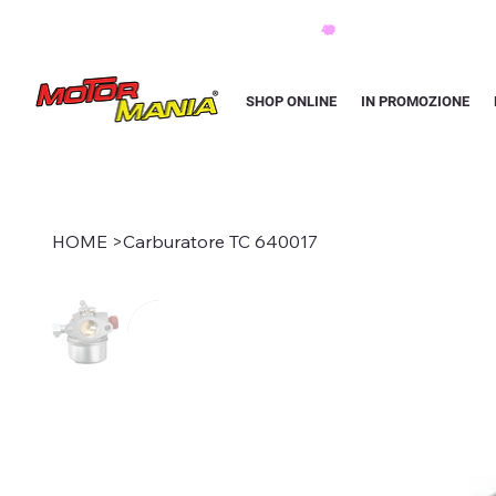
PAGA CON KLARNA IN 3 RATE AI PREZZI PIU BASSI D'ITALIA
SHOP ONLINE
IN PROMOZIONE
HOME
>
Carburatore TC 640017