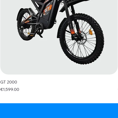
GT 2000
Price
€1,599.00