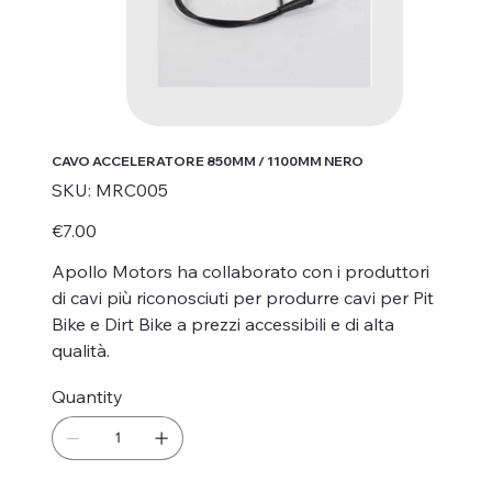
CAVO ACCELERATORE 850MM / 1100MM NERO
SKU
SKU:
MRC005
MRC005
Price
€7.00
Apollo Motors ha collaborato con i produttori
di cavi più riconosciuti per produrre cavi per Pit
Bike e Dirt Bike a prezzi accessibili e di alta
qualità.
Quantity