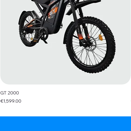
GT 2000
Price
€1,599.00