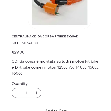
CENTRALINA CDI DA CORSA PITBIKE E QUAD
SKU
SKU:
MRA030
MRA030
Price
€29.00
CDI da corsa è montata su tutti i motori Pit bike
e Dirt bike come i motori 125cc YX, 140cc, 150cc,
160cc
Quantity
Add to Cart