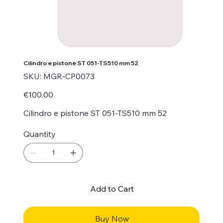
Cilindro e pistone ST 051-TS510 mm 52
SKU
SKU:
MGR-CP0073
MGR-
CP0073
Price
€100.00
Cilindro e pistone ST 051-TS510 mm 52
Quantity
Add to Cart
Buy Now