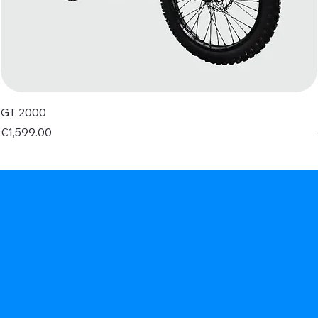
GT 2000
Price
€1,599.00