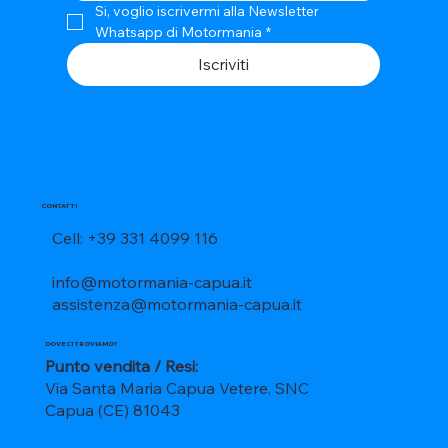
Si, voglio iscrivermi alla Newsletter 
Whatsapp di Motormania
*
Iscriviti
CONTATTI
Cell: +39 331 4099 116
info@motormania-capua.it
assistenza@motormania-capua.it
DOVE CI TROVIAMO?
Punto vendita / Resi:
Via Santa Maria Capua Vetere, SNC
Capua (CE) 81043