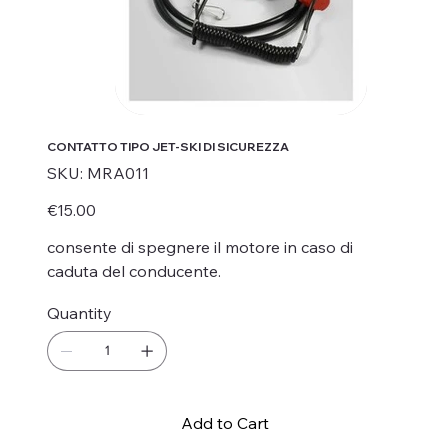
CONTATTO TIPO JET-SKI DI SICUREZZA
SKU
SKU:
MRA011
MRA011
Price
€15.00
consente di spegnere il motore in caso di
caduta del conducente.
Quantity
Add to Cart