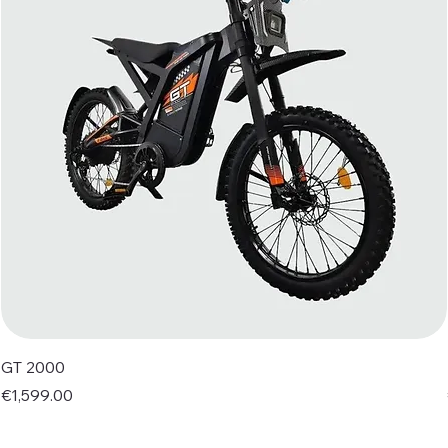
GT 2000
Price
€1,599.00