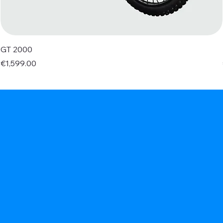
GT 2000
Price
€1,599.00