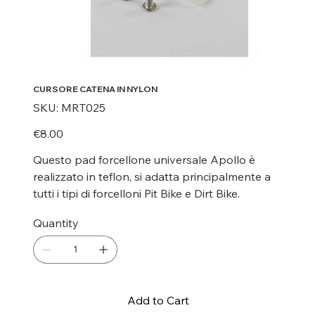
CURSORE CATENA IN NYLON
SKU
SKU:
MRT025
MRT025
Price
€8.00
Questo pad forcellone universale Apollo è
realizzato in teflon, si adatta principalmente a
tutti i tipi di forcelloni Pit Bike e Dirt Bike.
Quantity
Add to Cart