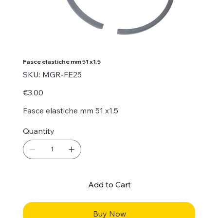
Fasce elastiche mm 51 x1.5
SKU
SKU:
MGR-FE25
MGR-
FE25
Price
€3.00
Fasce elastiche mm 51 x1.5
Quantity
Add to Cart
Buy Now