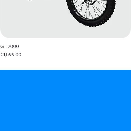
GT 2000
Price
€1,599.00