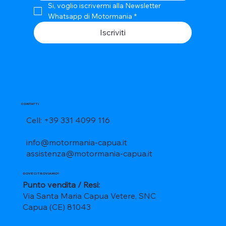
Si, voglio iscrivermi alla Newsletter 
Whatsapp di Motormania
*
Iscriviti
CONTATTI
Cell: +39 331 4099 116
info@motormania-capua.it
assistenza@motormania-capua.it
DOVE CI TROVIAMO?
Punto vendita / Resi:
Via Santa Maria Capua Vetere, SNC
Capua (CE) 81043