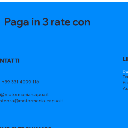
Paga in 3 rate con
L
NTATTI
Do
Te
l: +39 331 4099 116
Pr
As
o@motormania-capua.it
istenza@motormania-capua.it