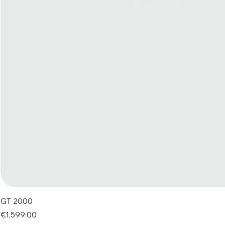
GT 2000
Price
€1,599.00