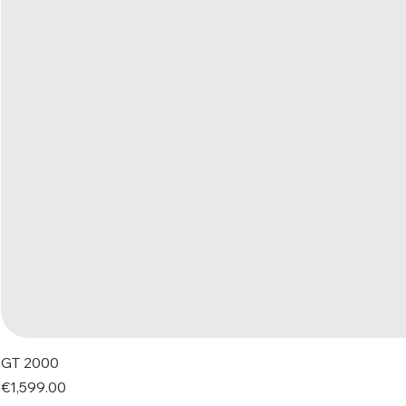
GT 2000
Price
€1,599.00