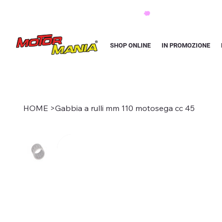
PAGA CON KLARNA IN 3 RATE AI PREZZI PIU BASSI D'ITALIA
SHOP ONLINE
IN PROMOZIONE
HOME
>
Gabbia a rulli mm 110 motosega cc 45