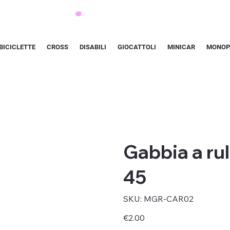
BICICLETTE
CROSS
DISABILI
GIOCATTOLI
MINICAR
MONOP
Gabbia a ru
45
SKU
SKU:
MGR-CAR02
MGR-
CAR02
Price
€2.00