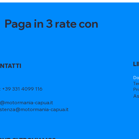
Paga in 3 rate con
L
NTATTI
Do
Te
l: +39 331 4099 116
Pr
As
o@motormania-capua.it
istenza@motormania-capua.it