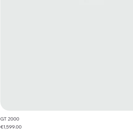
GT 2000
Price
€1,599.00