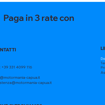
Paga in 3 rate con
L
NTATTI
Do
Te
l: +39 331 4099 116
Pr
As
o@motormania-capua.it
istenza@motormania-capua.it