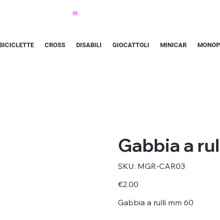
BICICLETTE
CROSS
DISABILI
GIOCATTOLI
MINICAR
MONOP
Gabbia a ru
SKU
SKU:
MGR-CAR03
MGR-
CAR03
Price
€2.00
Gabbia a rulli mm 60