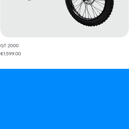
GT 2000
Price
€1,599.00