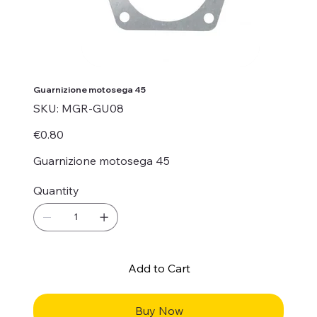
Guarnizione motosega 45
SKU
SKU:
MGR-GU08
MGR-
GU08
Price
€0.80
Guarnizione motosega 45
Quantity
Add to Cart
Buy Now