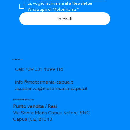
Si, voglio iscrivermi alla Newsletter 
Whatsapp di Motormania
*
Iscriviti
CONTATTI
Cell: +39 331 4099 116
info@motormania-capua.it
assistenza@motormania-capua.it
DOVE CI TROVIAMO?
Punto vendita / Resi:
Via Santa Maria Capua Vetere, SNC
Capua (CE) 81043