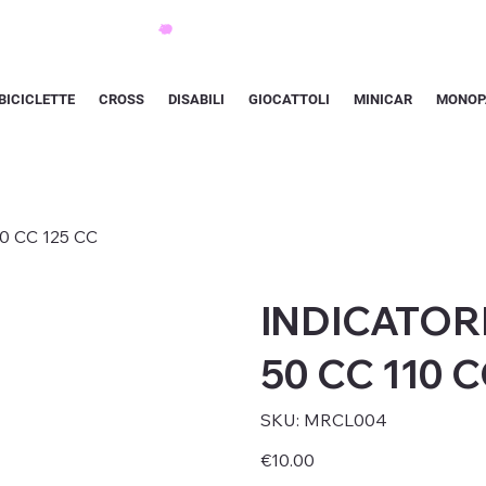
BICICLETTE
CROSS
DISABILI
GIOCATTOLI
MINICAR
MONOP
0 CC 125 CC
INDICATOR
50 CC 110 C
SKU
SKU:
MRCL004
MRCL004
Price
€10.00