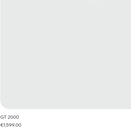
GT 2000
Price
€1,599.00