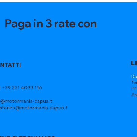
Paga in 3 rate con
L
NTATTI
Do
Te
l: +39 331 4099 116
Pr
As
o@motormania-capua.it
istenza@motormania-capua.it