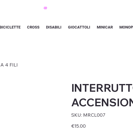
BICICLETTE
CROSS
DISABILI
GIOCATTOLI
MINICAR
MONOP
 4 FILI
INTERRUTT
ACCENSIONE
SKU
SKU:
MRCL007
MRCL007
Price
€15.00