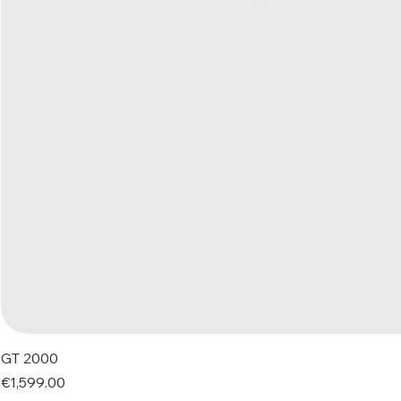
GT 2000
Price
€1,599.00