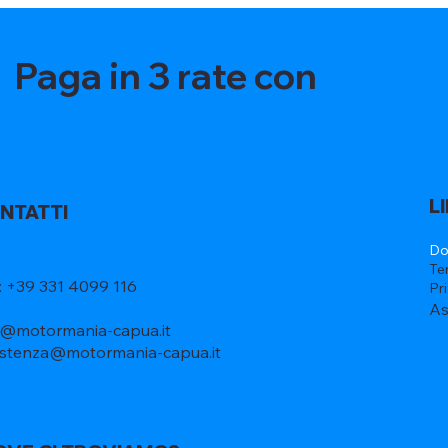
Paga in 3 rate con
L
NTATTI
Do
Te
l: +39 331 4099 116
Pr
As
o@motormania-capua.it
istenza@motormania-capua.it