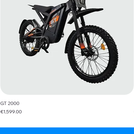
GT 2000
Price
€1,599.00