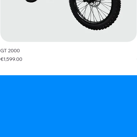
GT 2000
Price
€1,599.00