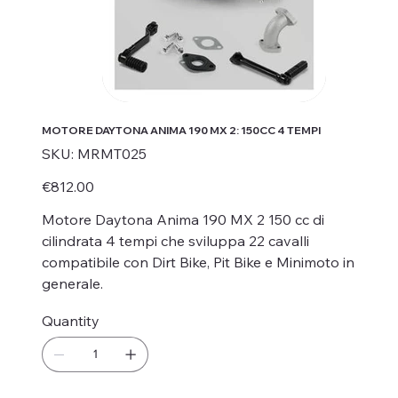
MOTORE DAYTONA ANIMA 190 MX 2: 150CC 4 TEMPI
SKU
SKU:
MRMT025
MRMT025
Price
€812.00
Motore Daytona Anima 190 MX 2 150 cc di
cilindrata 4 tempi che sviluppa 22 cavalli
compatibile con Dirt Bike, Pit Bike e Minimoto in
generale.
Quantity