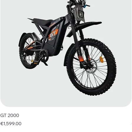
GT 2000
Price
€1,599.00