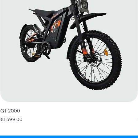
GT 2000
Price
€1,599.00