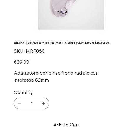
PINZA FRENO POSTERIORE A PISTONCINO SINGOLO
SKU
SKU:
MRF060
MRF060
Price
€39.00
Adattatore per pinze freno radiale con
interasse 82mm.
Quantity
Add to Cart