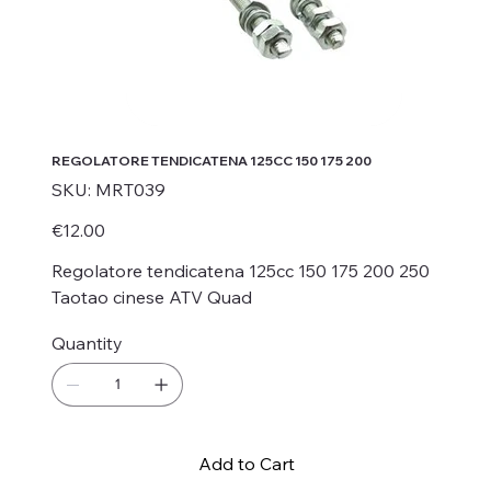
REGOLATORE TENDICATENA 125CC 150 175 200
SKU
SKU:
MRT039
MRT039
Price
€12.00
Regolatore tendicatena 125cc 150 175 200 250
Taotao cinese ATV Quad
Quantity
Add to Cart