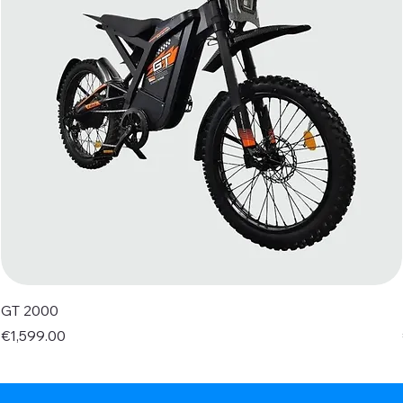
GT 2000
Price
€1,599.00