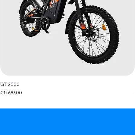
GT 2000
Price
€1,599.00