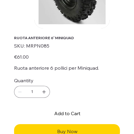
RUOTA ANTERIORE 6″ MINIQUAD
SKU
SKU:
MRPN085
MRPN085
Price
€61.00
Ruota anteriore 6 pollici per Miniquad.
Quantity
Add to Cart
Buy Now