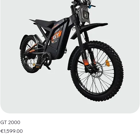
GT 2000
Price
€1,599.00