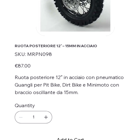
RUOTA POSTERIORE 12″ – 15MM IN ACCIAIO
SKU
SKU:
MRPN098
MRPN098
Price
€87.00
Ruota posteriore 12″ in acciaio con pneumatico
Guangli per Pit Bike, Dirt Bike e Minimoto con
braccio oscillante da 15mm.
Quantity
Add to Cart