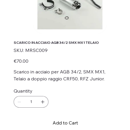
SCARICO IN ACCIAIO AGB 34/2 SMX MX1 TELAIO
SKU
SKU:
MRSC009
MRSC009
Price
€70.00
Scarico in acciaio per AGB 34/2, SMX MX1,
Telaio a doppio raggio CRF50, RFZ Junior.
Quantity
Add to Cart