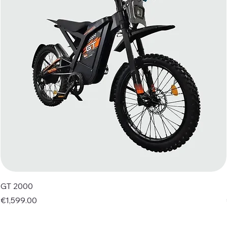
GT 2000
Price
€1,599.00