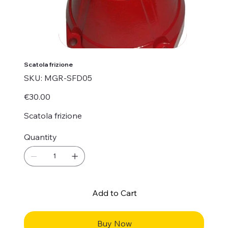
Scatola frizione
SKU
SKU:
MGR-SFD05
MGR-
SFD05
Price
€30.00
Scatola frizione
Quantity
Add to Cart
Buy Now