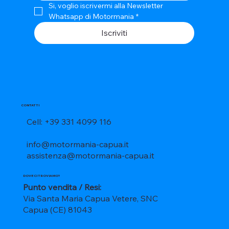
Si, voglio iscrivermi alla Newsletter 
Whatsapp di Motormania
*
Iscriviti
CONTATTI
Cell: +39 331 4099 116
info@motormania-capua.it
assistenza@motormania-capua.it
DOVE CI TROVIAMO?
Punto vendita / Resi:
Via Santa Maria Capua Vetere, SNC
Capua (CE) 81043