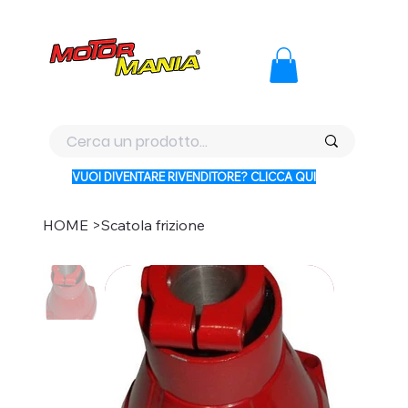
PAGA CON KLARNA IN 3 RATE AI PREZZI PIU BASSI D'ITALI
VUOI DIVENTARE RIVENDITORE? CLICCA QUI
HOME
>
Scatola frizione