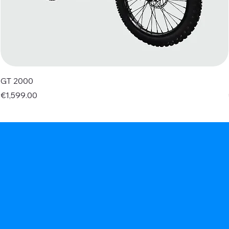
GT 2000
Price
€1,599.00