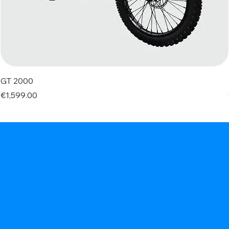
GT 2000
Price
€1,599.00