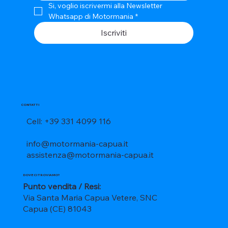
Si, voglio iscrivermi alla Newsletter 
Whatsapp di Motormania
*
Iscriviti
CONTATTI
Cell: +39 331 4099 116
info@motormania-capua.it
assistenza@motormania-capua.it
DOVE CI TROVIAMO?
Punto vendita / Resi:
Via Santa Maria Capua Vetere, SNC
Capua (CE) 81043