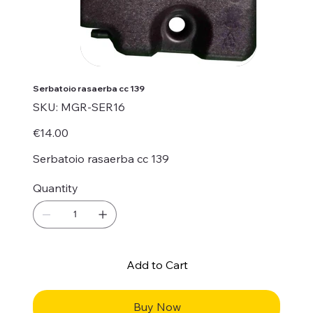
Serbatoio rasaerba cc 139
SKU
SKU:
MGR-SER16
MGR-
SER16
Price
€14.00
Serbatoio rasaerba cc 139
Quantity
Add to Cart
Buy Now