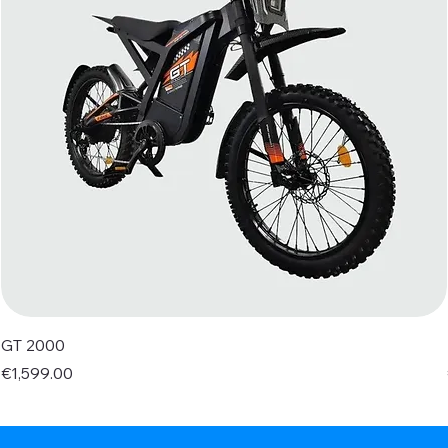
GT 2000
Price
€1,599.00