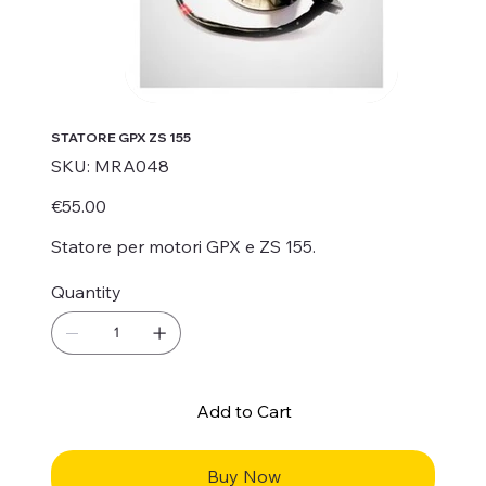
STATORE GPX ZS 155
SKU
SKU:
MRA048
MRA048
Price
€55.00
Statore per motori GPX e ZS 155.
Quantity
Add to Cart
Buy Now