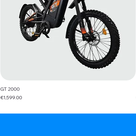
GT 2000
Price
€1,599.00