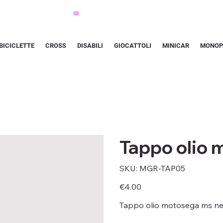
BICICLETTE
CROSS
DISABILI
GIOCATTOLI
MINICAR
MONOP
Tappo olio
SKU
SKU:
MGR-TAP05
MGR-
TAP05
Price
€4.00
Tappo olio motosega ms n