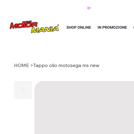
PAGA CON KLARNA IN 3 RATE AI PREZZI PIU BASSI D'ITALIA
SHOP ONLINE
IN PROMOZIONE
HOME
>
Tappo olio motosega ms new