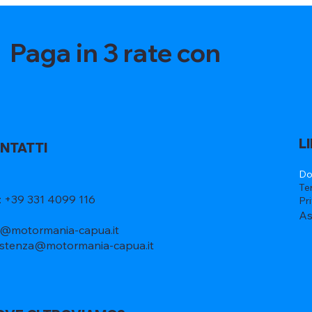
Paga in 3 rate con
L
NTATTI
Do
Te
l: +39 331 4099 116
Pr
As
o@motormania-capua.it
istenza@motormania-capua.it