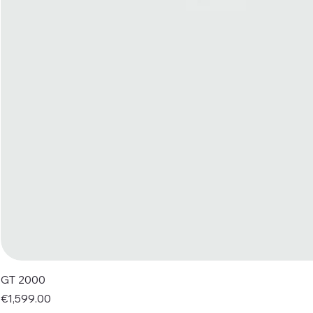
GT 2000
Price
€1,599.00