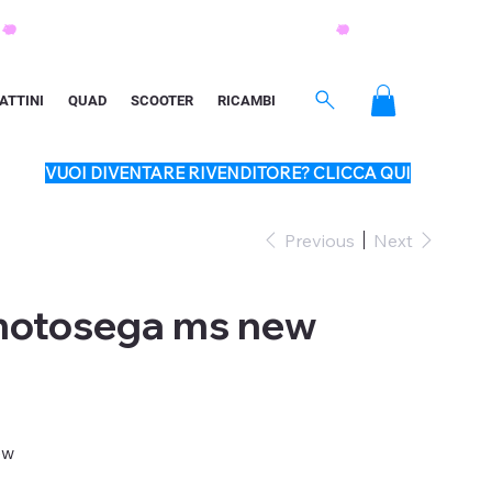
ATTINI
QUAD
SCOOTER
RICAMBI
VUOI DIVENTARE RIVENDITORE? CLICCA QUI
Previous
Next
 motosega ms new
ew