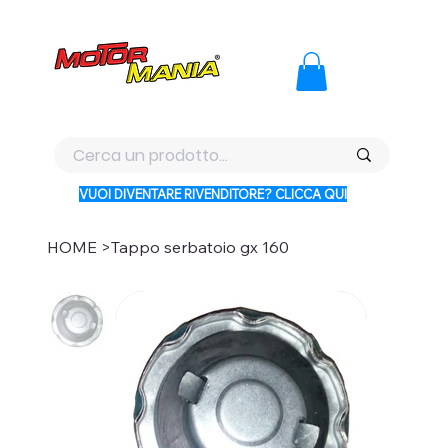
PAGA CON KLARNA IN 3 RATE AI PREZZI PIU BASSI D'ITALI
VUOI DIVENTARE RIVENDITORE? CLICCA QUI
HOME
>
Tappo serbatoio gx 160