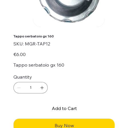
Tappo serbatoio gx 160
SKU
SKU:
MGR-TAP12
MGR-
TAP12
Price
€6.00
Tappo serbatoio gx 160
Quantity
Add to Cart
Buy Now