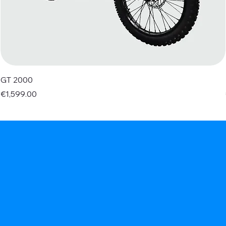
GT 2000
Price
€1,599.00