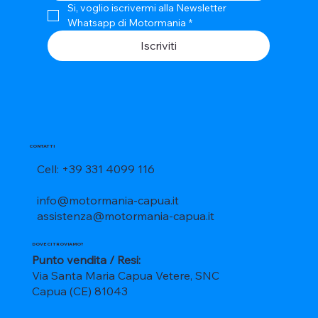
Si, voglio iscrivermi alla Newsletter 
Whatsapp di Motormania
*
Iscriviti
CONTATTI
Cell: +39 331 4099 116
info@motormania-capua.it
assistenza@motormania-capua.it
DOVE CI TROVIAMO?
Punto vendita / Resi:
Via Santa Maria Capua Vetere, SNC
Capua (CE) 81043