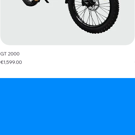
GT 2000
Price
€1,599.00