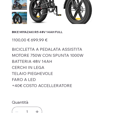
BIKE MIYAZAKI R5 48V 14AH FULL
Prezzo
Prezzo
1100,00 €
699,99 €
originale
scontato
BICICLETTA A PEDALATA ASSISTITA
MOTORE 750W CON SPUNTA 1000W
BATTERIA 48V 14AH
CERCHI IN LEGA
TELAIO PIEGHEVOLE
FARO A LED
+40€ COSTO ACCELLERATORE
Quantità